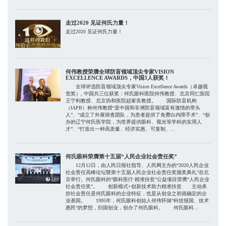
走过2020 见证何氏力量！
走过2020 见证何氏力量！
何伟教授荣膺全球防盲领域顶尖专家VISION
EXCELLENCE AWARDS，中国3人获奖！
全球评选防盲领域顶尖专家Vision Excellence Awards（卓越视
觉奖）, 中国共三位获奖：何氏眼科医院何伟教授、北京同仁医院
王宁利教授、北京协和医院赵家良教授。 国际防盲机构
（IAPB）称何伟教授“是中国和非洲防盲领域富有激情的带头
人”、“成立了外展筛查团队，为患者提供了免费白内障手术”、“创
办的辽宁何氏医学院，为世界提供眼科、视光等学科的实用人
才”、“打造出一种高质量、经济实惠、可复制、...
何氏眼科荣膺第十五届“人民企业社会责任奖”
12月12日，由人民日报社指导、人民网主办的“2020人民企业
社会责任高峰论坛暨第十五届人民企业社会责任奖颁奖典礼”在北
京举行。何氏眼科的“眼科医疗·精准扶贫”公益项目荣膺“人民企业
社会责任奖”。 创新模式+创新技术助力精准扶贫 主动承
担社会责任是何氏眼科的企业特征，也是从创业之初就确定的企
业基因。 1995年，何氏眼科创始人何伟怀揣“科技报国、技术
惠民”的梦想，归国创业，创办了何氏眼科。 何氏眼科...