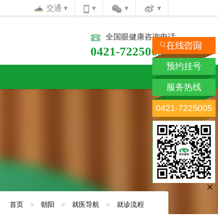
交通
全国眼健康咨询电话
0421-7225005
预约挂号
服务热线
0421-7225005
×
：
首页
>
朝阳
>
就医导航
>
就诊流程