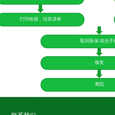
打印收据，结算清单
取回医保/农合手
修复
离院