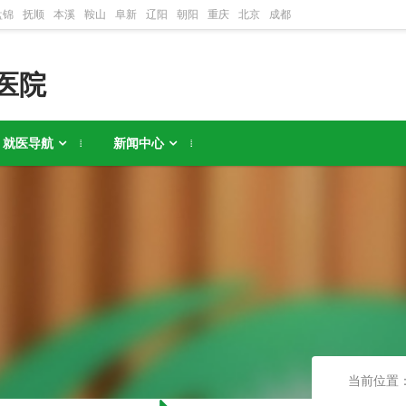
盘锦
抚顺
本溪
鞍山
阜新
辽阳
朝阳
重庆
北京
成都
医院
就医导航
新闻中心
当前位置