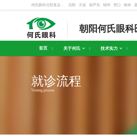
何氏眼科分院直达：
沈阳
大连
葫芦岛
锦州
营口
铁岭
朝阳何氏眼科
首页
关于何氏
技术实力
就诊流程
Visiting process