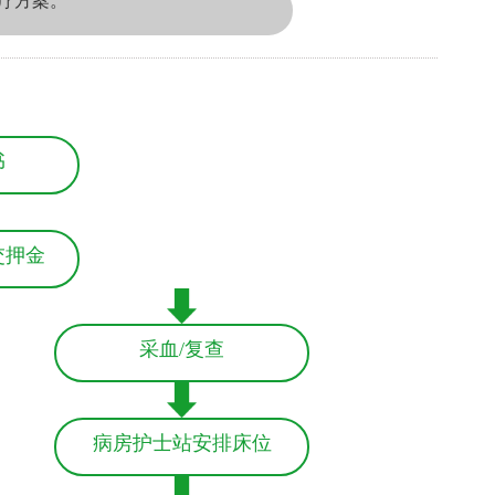
疗方案。
书
交押金
采血/复查
病房护士站安排床位