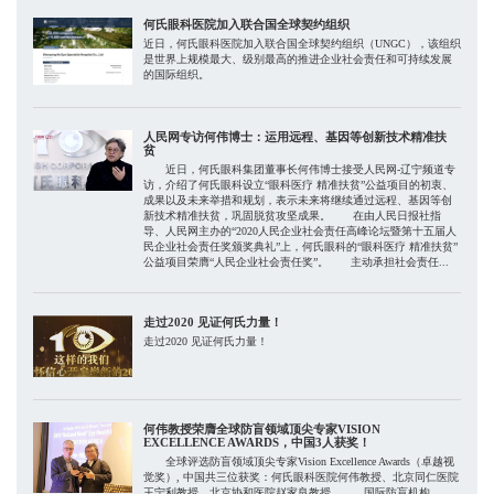
何氏眼科医院加入联合国全球契约组织
近日，何氏眼科医院加入联合国全球契约组织（UNGC），该组织
是世界上规模最大、级别最高的推进企业社会责任和可持续发展
的国际组织。
人民网专访何伟博士：运用远程、基因等创新技术精准扶
贫
近日，何氏眼科集团董事长何伟博士接受人民网-辽宁频道专
访，介绍了何氏眼科设立“眼科医疗 精准扶贫”公益项目的初衷、
成果以及未来举措和规划，表示未来将继续通过远程、基因等创
新技术精准扶贫，巩固脱贫攻坚成果。 在由人民日报社指
导、人民网主办的“2020人民企业社会责任高峰论坛暨第十五届人
民企业社会责任奖颁奖典礼”上，何氏眼科的“眼科医疗 精准扶贫”
公益项目荣膺“人民企业社会责任奖”。 主动承担社会责任...
走过2020 见证何氏力量！
走过2020 见证何氏力量！
何伟教授荣膺全球防盲领域顶尖专家VISION
EXCELLENCE AWARDS，中国3人获奖！
全球评选防盲领域顶尖专家Vision Excellence Awards（卓越视
觉奖）, 中国共三位获奖：何氏眼科医院何伟教授、北京同仁医院
王宁利教授、北京协和医院赵家良教授。 国际防盲机构