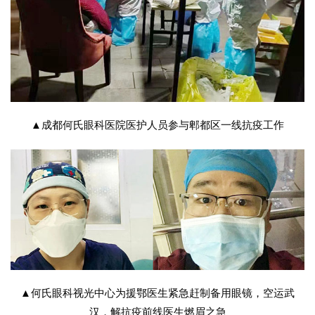
▲成都何氏眼科医院医护人员参与郫都区一线抗疫工作
▲何氏眼科视光中心为援鄂医生紧急赶制备用眼镜，空运武
汉，解抗疫前线医生燃眉之急