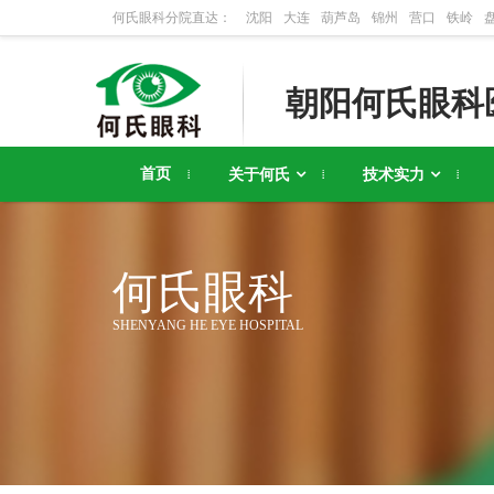
何氏眼科分院直达：
沈阳
大连
葫芦岛
锦州
营口
铁岭
朝阳何氏眼科
首页
关于何氏
技术实力
何氏眼科
SHENYANG HE EYE HOSPITAL