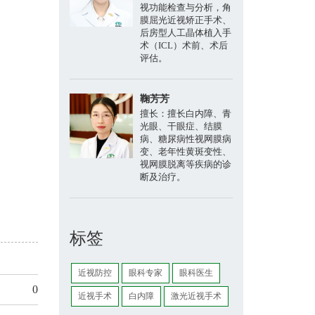
视功能检查与分析，角
膜屈光近视矫正手术、
后房型人工晶体植入手
术（ICL）术前、术后
评估。
鞠芳芳
擅长：擅长白内障、青
光眼、干眼症、结膜
病、糖尿病性视网膜病
变、老年性黄斑变性、
视网膜脱离等疾病的诊
断及治疗。
标签
近视防控
眼科专家
眼科医生
0
近视手术
白内障
激光近视手术