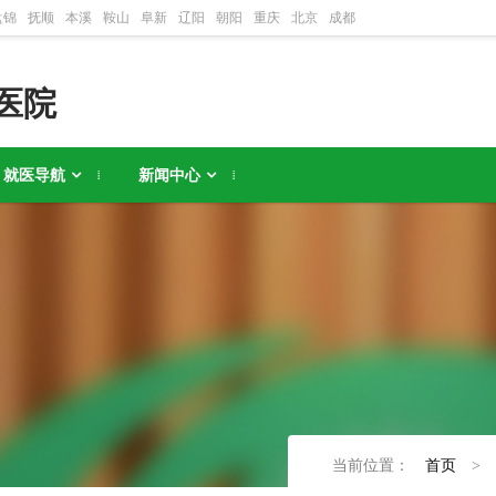
盘锦
抚顺
本溪
鞍山
阜新
辽阳
朝阳
重庆
北京
成都
医院
就医导航
新闻中心
当前位置：
首页
>